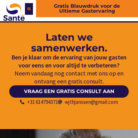
Skip
Gratis Blauwdruk voor de
Ultieme Gastervaring
to
content
Laten we
samenwerken.
Ben je klaar om de ervaring van jouw gasten
voor eens en voor altijd te verbeteren?
Neem vandaag nog contact met ons op en
ontvang een gratis consult.
VRAAG EEN GRATIS CONSULT AAN
+31 614794371
wjthjanssen@gmail.com